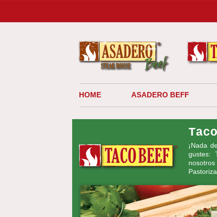
HOME
ASADERO BEFF
Tac
¡Nada de 
gustes:
nosotro
Pastoriza