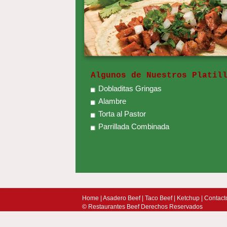
Algunos de Nuestros Platil
Dobladitas Gringas
Alambre
Torta al Pastor
Parrillada Combinada
Home
|
Asadero Beef
|
Taco Beef
|
Ketchup
|
Contact
© Restaurantes Beef Derechos Reservados